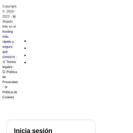
Copyright
© 2016-
2023 · 😀
Alojado
feliz en el
hosting
más
rápido y
seguro
que
conozco
·
⚖️
Textos
legales
·
🤫
Política
de
Privacidad
· 🍪
Política de
Cookies
Inicia sesión