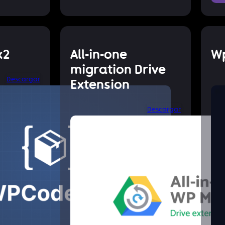
x2
All-in-one
W
migration Drive
Descargar
Extension
Descargar