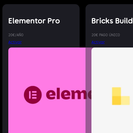
Elementor Pro
Bricks Buil
20€/AÑO
20€ PAGO ÚNICO
Activar
Activar