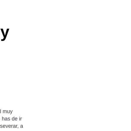
 y
al muy
 has de ir
severar, a