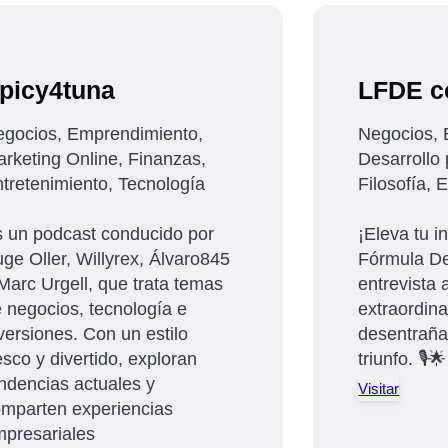
picy4tuna
LFDE c
gocios, Emprendimiento,
Negocios, 
rketing Online, Finanzas,
Desarrollo 
tretenimiento, Tecnología
Filosofía, 
 un podcast conducido por
¡Eleva tu i
ge Oller, Willyrex, Álvaro845
Fórmula Del
Marc Urgell, que trata temas
entrevista 
 negocios, tecnología e
extraordina
versiones. Con un estilo
desentraña
esco y divertido, exploran
triunfo. 🎙️🌟
ndencias actuales y
Visitar
mparten experiencias
presariales