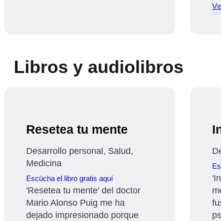
Vis
Libros y audiolibros
Resetea tu mente
I
Desarrollo personal, Salud,
De
Medicina
Es
'I
Escúcha el libro gratis aquí
'Resetea tu mente' del doctor
me
Mario Alonso Puig me ha
fu
dejado impresionado porque
ps