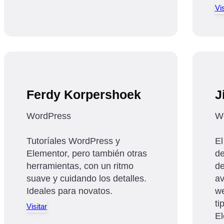
Vis
Ferdy Korpershoek
J
WordPress
W
Tutoríales WordPress y
El
Elementor, pero también otras
de
herramientas, con un ritmo
de
suave y cuidando los detalles.
av
Ideales para novatos.
we
ti
Visitar
El