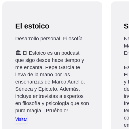
El estoico
S
Desarrollo personal, Filosofía
Ne
Ma
🏛️ El Estoico es un podcast
En
que sigo desde hace tiempo y
me encanta. Pepe García te
Es
lleva de la mano por las
Eu
enseñanzas de Marco Aurelio,
y 
Séneca y Epicteto. Además,
de
incluye entrevistas a expertos
in
en filosofía y psicología que son
fr
pura magia. ¡Pruébalo!
te
co
Visitar
em