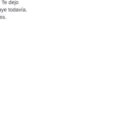
 Te dejo
uye todavía.
ss.