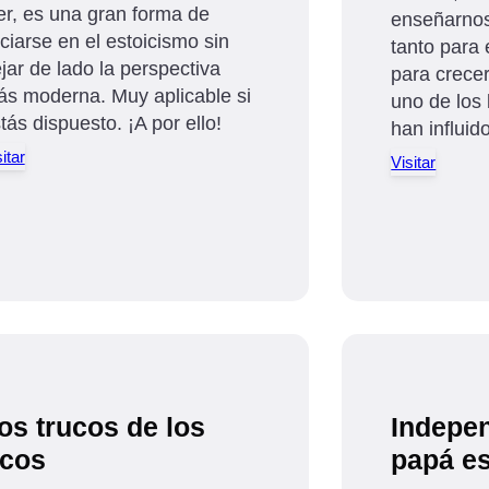
er, es una gran forma de
enseñarnos
iciarse en el estoicismo sin
tanto para
jar de lado la perspectiva
para crecer
s moderna. Muy aplicable si
uno de los
tás dispuesto. ¡A por ello!
han influid
itar
Visitar
os trucos de los
Indepen
icos
papá e