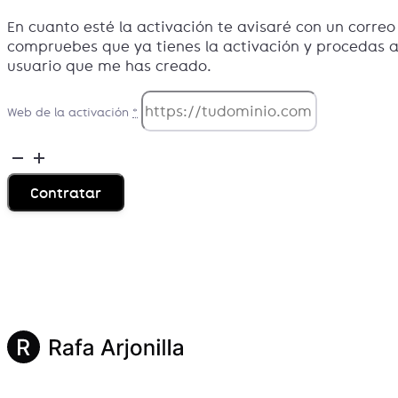
En cuanto esté la activación te avisaré con un corre
compruebes que ya tienes la activación y procedas a
usuario que me has creado.
Web de la activación
*
Servicio
de
Contratar
activación
de
Bricks
Builder
cantidad