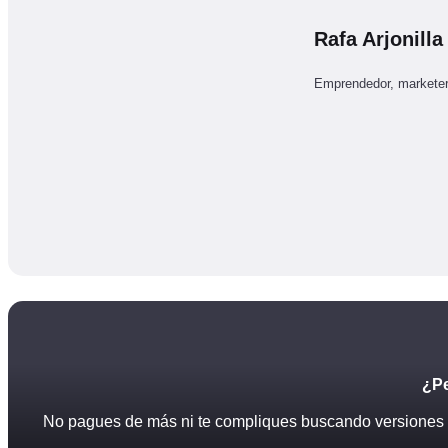
Rafa Arjonilla
Emprendedor, marketer
¿Pe
No pagues de más ni te compliques buscando versiones pi