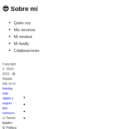
😎 Sobre mí
Quién soy
Mis recursos
Mi mindset
Mi feedly
Colaboraciones
Copyright
© 2016-
2023 · 😀
Alojado
feliz en el
hosting
más
rápido y
seguro
que
conozco
·
⚖️
Textos
legales
·
🤫
Política