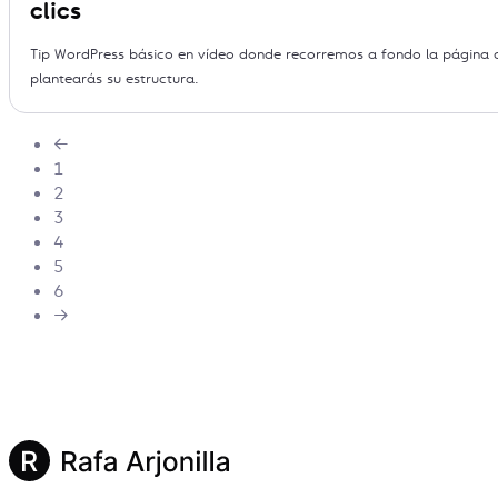
clics
Tip WordPress básico en vídeo donde recorremos a fondo la página 
plantearás su estructura.
←
1
2
3
4
5
6
→