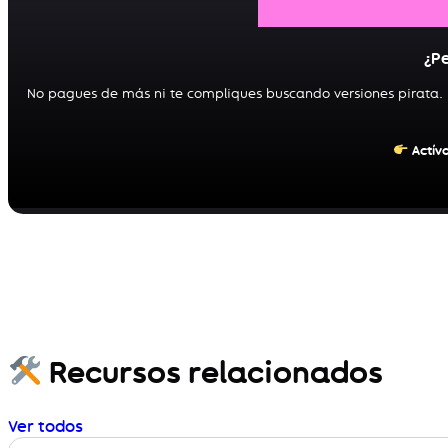
¿P
No pagues de más ni te compliques buscando versiones pirata. Po
Actív
Recursos relacionados
Ver todos