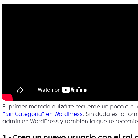
El primer método quizá te recuerde un poco a c
“Sin Categoría” en WordPress
. Sin duda es la fo
admin en WordPress y también la que te recomien
1.- Crea un nuevo usuario con el rol