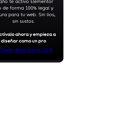
 año te activo Elementor
o de forma 100% legal y
ura para tu web. Sin líos,
sin sustos.
ctívalo ahora y empieza a
diseñar como un pro
tivar ahora por 20 €